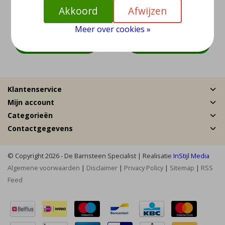
van natuurlijk citrien
van natuurlijk citrien
Akkoord
Afwijzen
EUR 39,95
EUR 39,95
Meer over cookies »
Bekijken
Bekijken
Klantenservice
Mijn account
Categorieën
Contactgegevens
© Copyright 2026 - De Barnsteen Specialist | Realisatie
InStijl Media
Algemene voorwaarden
|
Disclaimer
|
Privacy Policy
|
Sitemap
|
RSS
Feed