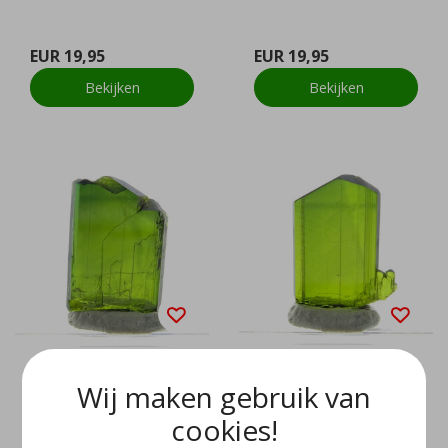
EUR 19,95
EUR 19,95
Bekijken
Bekijken
Wij maken gebruik van
Epidoot
Epidoot
cookies!