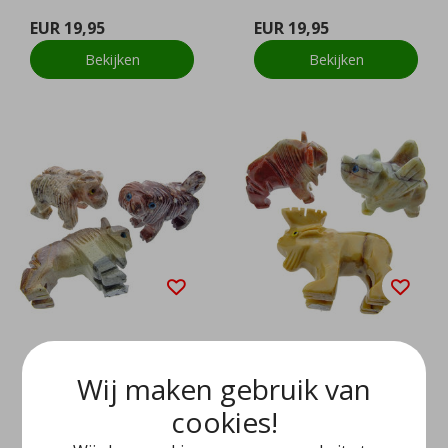
EUR 19,95
EUR 19,95
Bekijken
Bekijken
Dierfiguurtjes, 3 zoog
Dierfiguurtjes, 3 leuk
Wij maken gebruik van
dieren
e dieren
cookies!
EUR 19,95
EUR 19,95