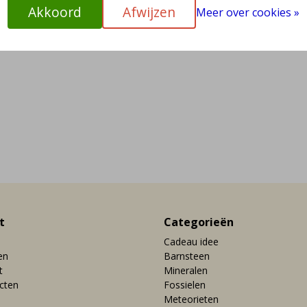
Akkoord
Afwijzen
Meer over cookies »
t
Categorieën
Cadeau idee
en
Barnsteen
t
Mineralen
ucten
Fossielen
Meteorieten