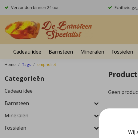
Verzonden binnen 24 uur
Echtheid ge
Cadeau idee
Barnsteen
Mineralen
Fossielen
Home
Tags
empholiet
Product
Categorieën
Cadeau idee
Geen produc
Barnsteen
Mineralen
Fossielen
Wij 