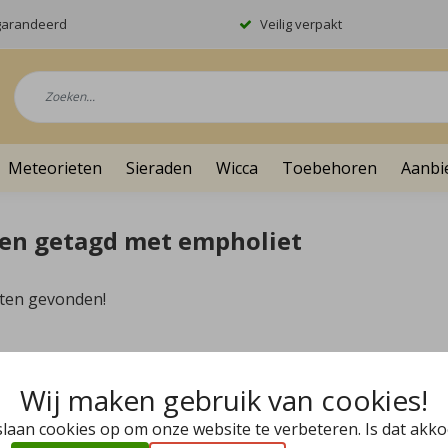
garandeerd
Veilig verpakt
Meteorieten
Sieraden
Wicca
Toebehoren
Aanbi
en getagd met empholiet
ten gevonden!
Wij maken gebruik van cookies!
slaan cookies op om onze website te verbeteren. Is dat akk