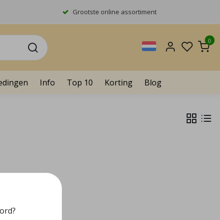
Grootste online assortiment
0
edingen
Info
Top 10
Korting
Blog
oord?