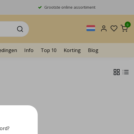
Grootste online assortiment
0
edingen
Info
Top 10
Korting
Blog
oord?