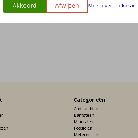
Akkoord
Afwijzen
Meer over cookies »
t
Categorieën
Cadeau idee
en
Barnsteen
t
Mineralen
ucten
Fossielen
Meteorieten