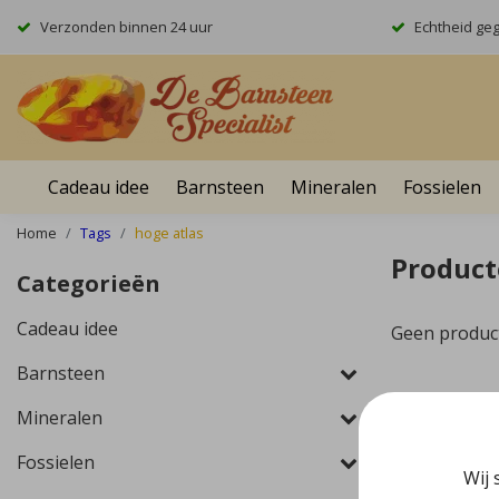
Verzonden binnen 24 uur
Echtheid ge
Cadeau idee
Barnsteen
Mineralen
Fossielen
Home
Tags
hoge atlas
Product
Categorieën
Cadeau idee
Geen produc
Barnsteen
Mineralen
Fossielen
Wij 