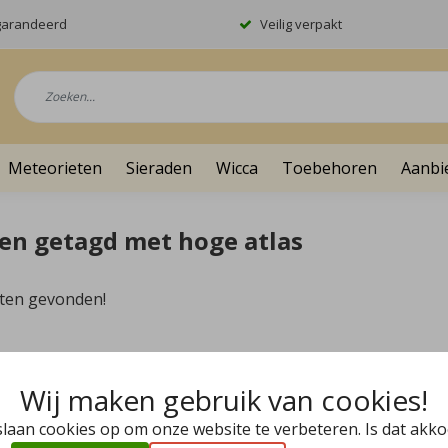
garandeerd
Veilig verpakt
Meteorieten
Sieraden
Wicca
Toebehoren
Aanbi
en getagd met hoge atlas
ten gevonden!
Wij maken gebruik van cookies!
slaan cookies op om onze website te verbeteren. Is dat akk