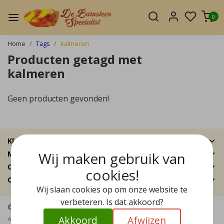
0
Home
Tags
kalmeren
Producten getagd met
kalmeren
Geen producten gevonden!
Klantenservice
Wij maken gebruik van
Mijn account
Categorieën
cookies!
Contactgegevens
Wij slaan cookies op om onze website te
verbeteren. Is dat akkoord?
© Copyright 2026 - De Barnsteen Specialist | Realisatie
InStijl Media
Akkoord
Afwijzen
Algemene voorwaarden
|
Disclaimer
|
Privacy Policy
|
Sitemap
|
RSS