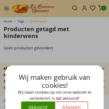
0
Home
Tags
kinderwens
Producten getagd met
kinderwens
Geen producten gevonden!
Klantenservice
Wij maken gebruik van
Mijn account
Categorieën
cookies!
Contactgegevens
Wij slaan cookies op om onze website te
verbeteren. Is dat akkoord?
© Copyright 2026 - De Barnsteen Specialist | Realisatie
InStijl Media
Akkoord
Afwijzen
Algemene voorwaarden
|
Disclaimer
|
Privacy Policy
|
Sitemap
|
RSS