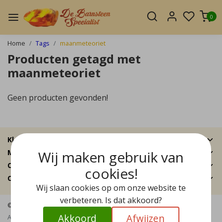
0
Home
Tags
maanmeteoriet
Producten getagd met
maanmeteoriet
Geen producten gevonden!
Klantenservice
Wij maken gebruik van
Mijn account
Categorieën
cookies!
Contactgegevens
Wij slaan cookies op om onze website te
verbeteren. Is dat akkoord?
© Copyright 2026 - De Barnsteen Specialist | Realisatie
InStijl Media
Akkoord
Afwijzen
Algemene voorwaarden
|
Disclaimer
|
Privacy Policy
|
Sitemap
|
RSS