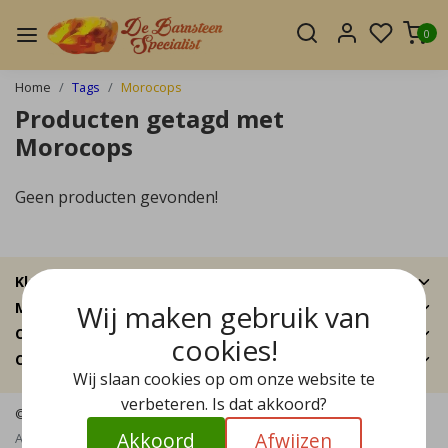
0
Home
Tags
Morocops
Producten getagd met
Morocops
Geen producten gevonden!
Klantenservice
Wij maken gebruik van
Mijn account
Categorieën
cookies!
Contactgegevens
Wij slaan cookies op om onze website te
verbeteren. Is dat akkoord?
© Copyright 2026 - De Barnsteen Specialist | Realisatie
InStijl Media
Akkoord
Afwijzen
Algemene voorwaarden
|
Disclaimer
|
Privacy Policy
|
Sitemap
|
RSS