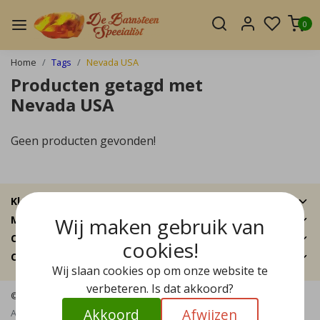
0
Home
Tags
Nevada USA
Producten getagd met
Nevada USA
Geen producten gevonden!
Klantenservice
Wij maken gebruik van
Mijn account
Categorieën
cookies!
Contactgegevens
Wij slaan cookies op om onze website te
verbeteren. Is dat akkoord?
© Copyright 2026 - De Barnsteen Specialist | Realisatie
InStijl Media
Akkoord
Afwijzen
Algemene voorwaarden
|
Disclaimer
|
Privacy Policy
|
Sitemap
|
RSS