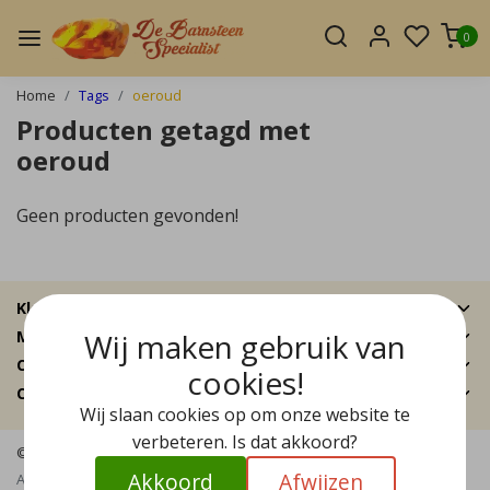
0
Home
Tags
oeroud
Producten getagd met
oeroud
Geen producten gevonden!
Klantenservice
Wij maken gebruik van
Mijn account
Categorieën
cookies!
Contactgegevens
Wij slaan cookies op om onze website te
verbeteren. Is dat akkoord?
© Copyright 2026 - De Barnsteen Specialist | Realisatie
InStijl Media
Akkoord
Afwijzen
Algemene voorwaarden
|
Disclaimer
|
Privacy Policy
|
Sitemap
|
RSS