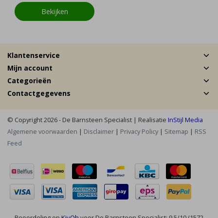
Bekijken
Klantenservice
Mijn account
Categorieën
Contactgegevens
© Copyright 2026 - De Barnsteen Specialist | Realisatie
InStijl Media
Algemene voorwaarden
|
Disclaimer
|
Privacy Policy
|
Sitemap
|
RSS
Feed
Beoordeling op
KiyOh
voor De Barnsteen Specialist: 9.5/10 (1572