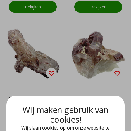
Bekijken
Bekijken
Hematiet kwarts uit Z
Hematiet kwarts uit Z
ambia
ambia
Wij maken gebruik van
cookies!
EUR 29,95
EUR 49,95
Wij slaan cookies op om onze website te
Bekijken
Bekijken