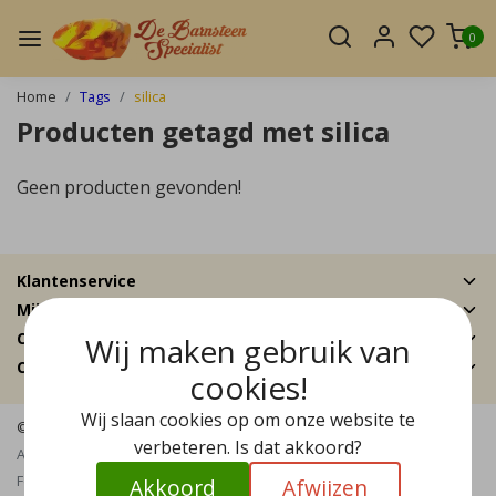
0
Home
Tags
silica
Producten getagd met silica
Geen producten gevonden!
Klantenservice
Mijn account
Categorieën
Wij maken gebruik van
Contactgegevens
cookies!
Wij slaan cookies op om onze website te
© Copyright 2026 - De Barnsteen Specialist | Realisatie
InStijl Media
verbeteren. Is dat akkoord?
Algemene voorwaarden
|
Disclaimer
|
Privacy Policy
|
Sitemap
|
RSS
Feed
Akkoord
Afwijzen