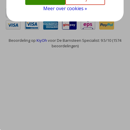
Meer over cookies »
Beoordeling op
KiyOh
voor De Barnsteen Specialist: 9.5/10 (1574
beoordelingen)