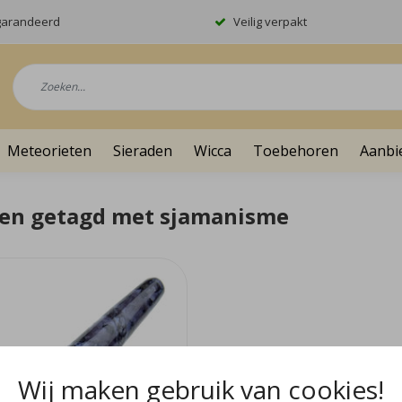
garandeerd
Veilig verpakt
Meteorieten
Sieraden
Wicca
Toebehoren
Aanbi
en getagd met sjamanisme
Wij maken gebruik van cookies!