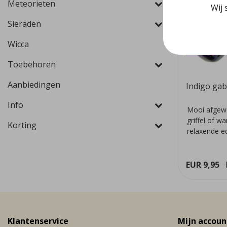
Meteorieten
Wij 
Sieraden
Wicca
Sale
Toebehoren
Aanbiedingen
Indigo gab
Info
Mooi afgew
griffel of w
Korting
relaxende e
massage. Hee
EUR 9,95
Klantenservice
Mijn accoun