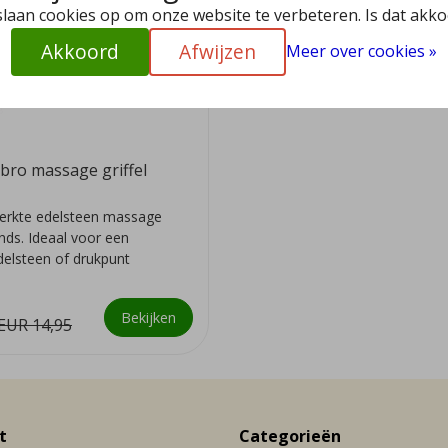
slaan cookies op om onze website te verbeteren. Is dat akk
Akkoord
Afwijzen
Meer over cookies »
bro massage griffel
erkte edelsteen massage
ands. Ideaal voor een
delsteen of drukpunt
rlijk on...
Bekijken
EUR 14,95
t
Categorieën