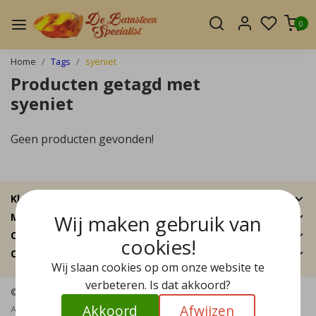
0
Home
Tags
syeniet
Producten getagd met
syeniet
Geen producten gevonden!
Klantenservice
Wij maken gebruik van
Mijn account
Categorieën
cookies!
Contactgegevens
Wij slaan cookies op om onze website te
verbeteren. Is dat akkoord?
© Copyright 2026 - De Barnsteen Specialist | Realisatie
InStijl Media
Akkoord
Afwijzen
Algemene voorwaarden
|
Disclaimer
|
Privacy Policy
|
Sitemap
|
RSS