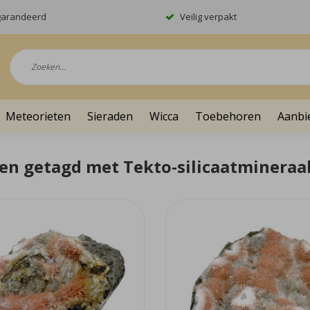
garandeerd
Veilig verpakt
Meteorieten
Sieraden
Wicca
Toebehoren
Aanbi
en getagd met Tekto-silicaatmineraa