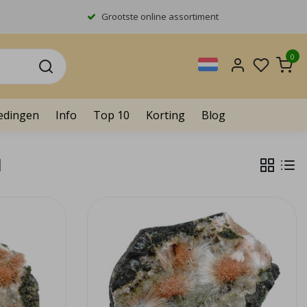
Grootste online assortiment
0
edingen
Info
Top 10
Korting
Blog
l