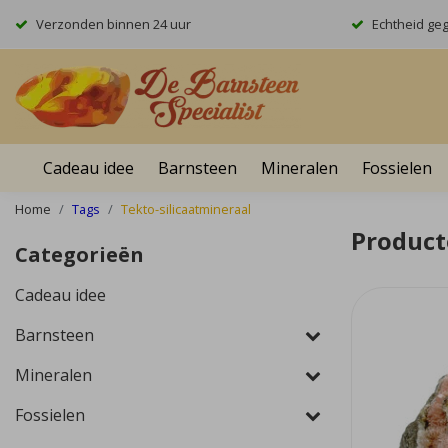
Verzonden binnen 24 uur
Echtheid ge
Cadeau idee
Barnsteen
Mineralen
Fossielen
Home
Tags
Tekto-silicaatmineraal
Product
Categorieën
Cadeau idee
Barnsteen
Mineralen
Fossielen