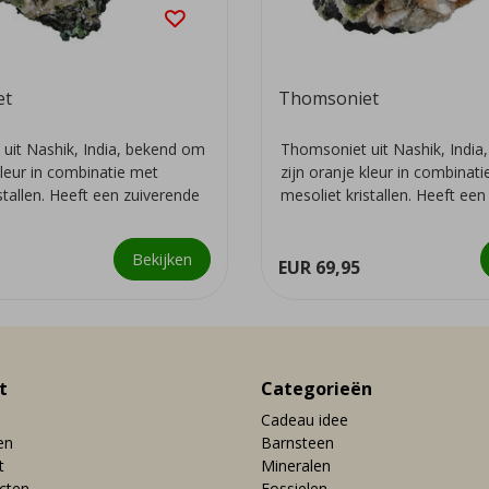
et
Thomsoniet
uit Nashik, India, bekend om
Thomsoniet uit Nashik, Indi
kleur in combinatie met
zijn oranje kleur in combinat
stallen. Heeft een zuiverende
mesoliet kristallen. Heeft ee
we...
Bekijken
EUR 69,95
t
Categorieën
Cadeau idee
en
Barnsteen
t
Mineralen
ucten
Fossielen