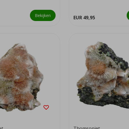
we...
Bekijken
EUR 49,95
et
Thomsoniet