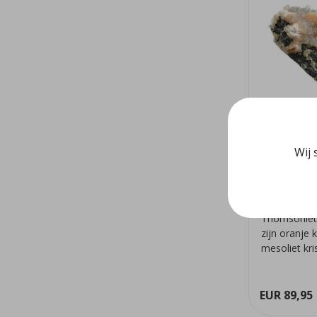
Wij 
Thomsoni
Thomsoniet 
zijn oranje 
mesoliet kri
we...
EUR 89,95