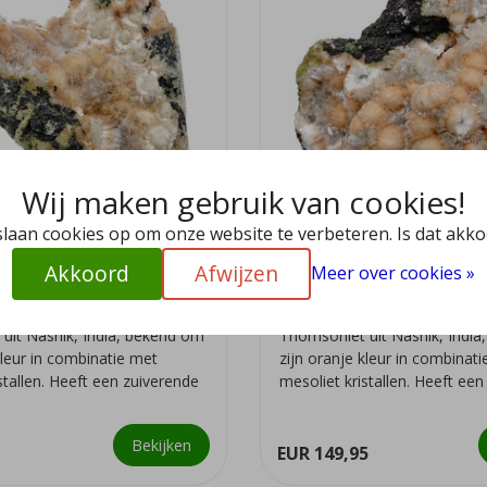
Wij maken gebruik van cookies!
slaan cookies op om onze website te verbeteren. Is dat akk
Akkoord
Afwijzen
Meer over cookies »
et
Thomsoniet
uit Nashik, India, bekend om
Thomsoniet uit Nashik, Indi
kleur in combinatie met
zijn oranje kleur in combinat
stallen. Heeft een zuiverende
mesoliet kristallen. Heeft ee
we...
Bekijken
EUR 149,95