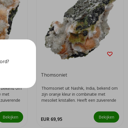
oord?
Thomsoniet
a, bekend om
Thomsoniet uit Nashik, India, bekend om
ie met
zijn oranje kleur in combinatie met
n zuiverende
mesoliet kristallen. Heeft een zuiverende
we...
Bekijken
Bekijken
EUR 69,95