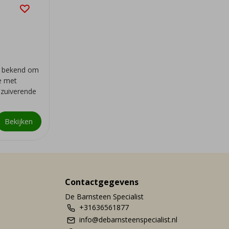
a, bekend om
ie met
n zuiverende
Bekijken
Contactgegevens
De Barnsteen Specialist
+31636561877
info@debarnsteenspecialist.nl