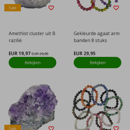
Sale
Amethist cluster uit B
Gekleurde agaat arm
razilië
banden 8 stuks
EUR 19,97
EUR 29,95
EUR 39,95
Bekijken
Bekijken
Sale