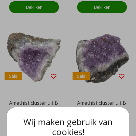
Bekijken
Bekijken
Sale
Sale
Amethist cluster uit B
Amethist cluster uit B
razilië
razilië
Wij maken gebruik van
EUR 9,97
EUR 24,97
EUR 19,95
EUR 49,95
cookies!
Bekijken
Bekijken