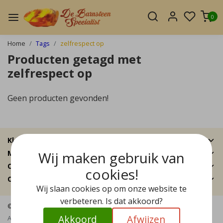
0
Home
Tags
zelfrespect op
Producten getagd met
zelfrespect op
Geen producten gevonden!
Klantenservice
Wij maken gebruik van
Mijn account
Categorieën
cookies!
Contactgegevens
Wij slaan cookies op om onze website te
verbeteren. Is dat akkoord?
© Copyright 2026 - De Barnsteen Specialist | Realisatie
InStijl Media
Akkoord
Afwijzen
Algemene voorwaarden
|
Disclaimer
|
Privacy Policy
|
Sitemap
|
RSS