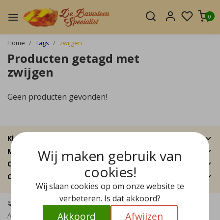
0
Home
Tags
zwijgen
Producten getagd met
zwijgen
Geen producten gevonden!
Klantenservice
Wij maken gebruik van
Mijn account
Categorieën
cookies!
Contactgegevens
Wij slaan cookies op om onze website te
verbeteren. Is dat akkoord?
© Copyright 2026 - De Barnsteen Specialist | Realisatie
InStijl Media
Akkoord
Afwijzen
Algemene voorwaarden
|
Disclaimer
|
Privacy Policy
|
Sitemap
|
RSS