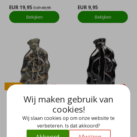
EUR 19,95
EUR 9,95
EUR 49,95
Bekijken
Bekijken
Sale
Wij maken gebruik van
cookies!
Labradoriet geldbuid
Zilver Obsidiaan geld
Wij slaan cookies op om onze website te
el
buidel
verbeteren. Is dat akkoord?
EUR 19,95
EUR 59,95
EUR 49,95
Akkoord
Afwijzen